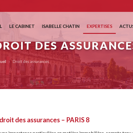
L
LE CABINET
ISABELLE CHATIN
EXPERTISES
ACTU
DROIT DES ASSURANCE
ueil
›
Droit des assurances
droit des assurances – PARIS 8
 une importance particulière en matière immobilière, compte tenu de