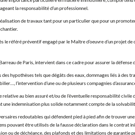
geant la responsabilité d’un professionnel.
e la réalisation de travaux tant pour un particulier que pour un promo
chantier.
s le référé préventif engagé par le Maître d’oeuvre d’un projet d
 Barreau de Paris, intervient dans ce cadre pour assurer la défense d
s des hypothèses tels que dégâts des eaux, dommages liés à des trava
bilier…, l’intervention d’une ou de plusieurs compagnies d’assuran
e relative au bien assuré et/ou de l’éventuelle responsabilité civile
nt une indemnisation plus solide notamment compte de la solvabili
ersaires redoutables qui défendent pied à pied afin de trouver une
 pouvant être utilisés de la fausse déclaration dans le contrat init
sion ou de déchéance, des plafonds et des limitations de garantie p