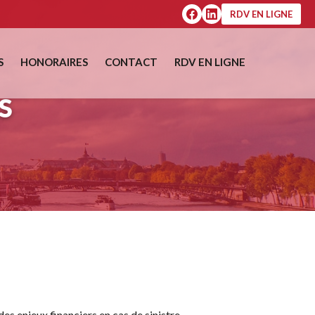
RDV EN LIGNE
S
HONORAIRES
CONTACT
RDV EN LIGNE
S
s enjeux financiers en cas de sinistre