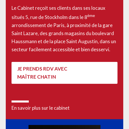
Le Cabinet reçoit ses clients dans ses locaux
ème
situés 5, rue de Stockholm dans le 8
arrondissement de Paris, à proximité de la gare
Saint Lazare, des grands magasins du boulevard
Haussmann et de la place Saint Augustin, dans un
secteur facilement accessible et bien desservi.
JE PRENDS RDV AVEC
MAÎTRE CHATIN
En savoir plus sur le cabinet