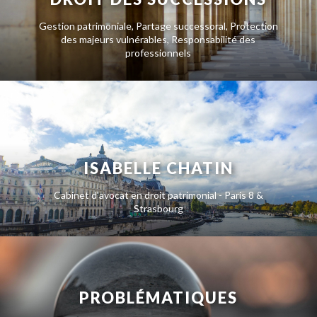
Gestion patrimoniale, Partage successoral, Protection
des majeurs vulnérables, Responsabilité des
professionnels
ISABELLE CHATIN
Cabinet d'avocat en droit patrimonial - Paris 8 &
Strasbourg
PROBLÉMATIQUES